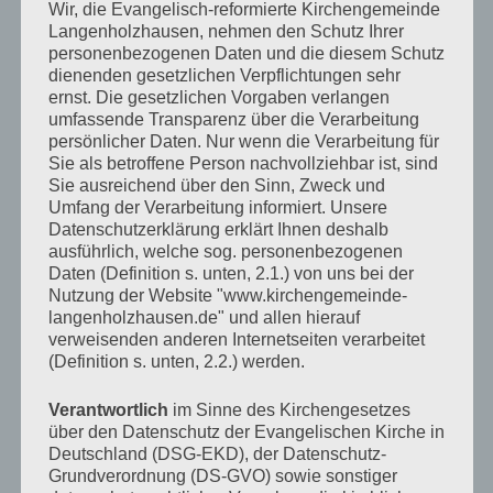
Wir, die Evangelisch-reformierte Kirchengemeinde
Langenholzhausen, nehmen den Schutz Ihrer
16. März 2023
(1 Veranstaltung)
personenbezogenen Daten und die diesem Schutz
dienenden gesetzlichen Verpflichtungen sehr
ernst. Die gesetzlichen Vorgaben verlangen
17. März 2023
(2 Veranstaltungen)
umfassende Transparenz über die Verarbeitung
persönlicher Daten. Nur wenn die Verarbeitung für
Sie als betroffene Person nachvollziehbar ist, sind
18. März 2023
(2 Veranstaltungen)
Sie ausreichend über den Sinn, Zweck und
Umfang der Verarbeitung informiert. Unsere
Datenschutzerklärung erklärt Ihnen deshalb
19. März 2023
(3 Veranstaltungen)
ausführlich, welche sog. personenbezogenen
Daten (Definition s. unten, 2.1.) von uns bei der
Nutzung der Website "www.kirchengemeinde-
20. März 2023
(2 Veranstaltungen)
langenholzhausen.de" und allen hierauf
verweisenden anderen Internetseiten verarbeitet
(Definition s. unten, 2.2.) werden.
21. März 2023
(1 Veranstaltung)
Verantwortlich
im Sinne des Kirchengesetzes
über den Datenschutz der Evangelischen Kirche in
22. März 2023
(6 Veranstaltungen)
Deutschland (DSG-EKD), der Datenschutz-
Grundverordnung (DS-GVO) sowie sonstiger