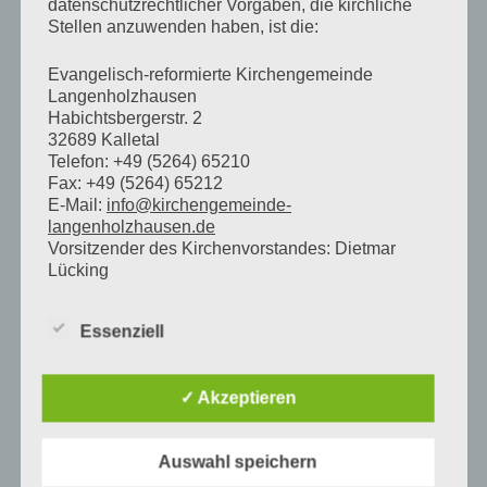
datenschutzrechtlicher Vorgaben, die kirchliche
Stellen anzuwenden haben, ist die:
23. März 2023
(1 Veranstaltung)
Evangelisch-reformierte Kirchengemeinde
24. März 2023
(2 Veranstaltungen)
Langenholzhausen
Habichtsbergerstr. 2
32689 Kalletal
Telefon: +49 (5264) 65210
25. März 2023
(2 Veranstaltungen)
Fax: +49 (5264) 65212
E-Mail:
info@kirchengemeinde-
langenholzhausen.de
26. März 2023
(3 Veranstaltungen)
Vorsitzender des Kirchenvorstandes: Dietmar
Lücking
27. März 2023
(2 Veranstaltungen)
Im Folgenden „Verantwortlicher“ oder „wir“
Essenziell
genannt.
28. März 2023
(1 Veranstaltung)
Örtlich Beauftragte für den Datenschutz und
✓ Akzeptieren
unabhängige Aufsichtsbehörde
29. März 2023
(5 Veranstaltungen)
Mit Ihren Fragen zum Thema Datenschutz bei der
Auswahl speichern
Lippischen Landeskirche können Sie sich an die