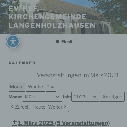
Zum
EV. REF.
Inhalt
KIRCHENGEMEINDE
springen
LANGENHOLZHAUSEN
Menü
KALENDER
Veranstaltungen im März 2023
Monat
Woche
Tag
Monat
Jahr
Zurück
Heute
Weiter
1. März 2023
(5 Veranstaltungen)