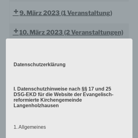
9. März 2023
(1 Veranstaltung)
10. März 2023
(2 Veranstaltungen)
11. März 2023
(2 Veranstaltungen)
Datenschutzerklärung
12. März 2023
(3 Veranstaltungen)
I. Datenschutzhinweise nach §§ 17 und 25
13. März 2023
(2 Veranstaltungen)
DSG-EKD für die Website der Evangelisch-
reformierte Kirchengemeinde
Langenholzhausen
14. März 2023
(2 Veranstaltungen)
1. Allgemeines
15. März 2023
(5 Veranstaltungen)