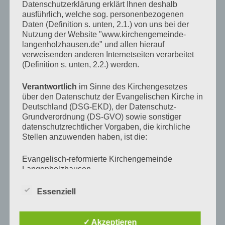
(1
(5
(1
(1
(2
(2
(2
19
19.
20
20.
21
21.
22
22.
23
23.
24
24.
25
25.
2026
2026
2026
2026
2026
2026
Datenschutzerklärung erklärt Ihnen deshalb
2026
●●
●
●●●
●
●
●●
●●
Veranstaltung)
Veranstaltungen)
Veranstaltung)
Veranstaltung)
Veranstaltungen
Veransta
Veranstaltungen)
Januar
Januar
Januar
Januar
Januar
Januar
Januar
ausführlich, welche sog. personenbezogenen
(2
(1
(5
(1
(1
(2
(2
26
26.
27
27.
28
28.
29
29.
30
30.
31
31.
1
1.
Daten (Definition s. unten, 2.1.) von uns bei der
2026
2026
2026
2026
2026
2026
2026
●●
●
●●●
●
●
●●
●●
Veranstaltungen)
Veranstaltung)
Veranstaltungen)
Veranstaltung)
Veranstaltung)
Veranstaltungen
Veransta
Nutzung der Website "www.kirchengemeinde-
Januar
Januar
Januar
Januar
Januar
Januar
Februar
(2
(1
(5
(1
(1
(2
(2
langenholzhausen.de" und allen hierauf
2026
2026
2026
2026
2026
2026
2026
verweisenden anderen Internetseiten verarbeitet
Veranstaltungen)
Veranstaltung)
Veranstaltungen)
Veranstaltung)
Veranstaltung)
Veranstaltungen
Veransta
(Definition s. unten, 2.2.) werden.
TAGESLOSUNG
Verantwortlich
im Sinne des Kirchengesetzes
über den Datenschutz der Evangelischen Kirche in
Deutschland (DSG-EKD), der Datenschutz-
Grundverordnung (DS-GVO) sowie sonstiger
datenschutzrechtlicher Vorgaben, die kirchliche
Stellen anzuwenden haben, ist die:
Evangelisch-reformierte Kirchengemeinde
Langenholzhausen
Habichtsbergerstr. 2
32689 Kalletal
Essenziell
Telefon: +49 (5264) 65210
Fax: +49 (5264) 65212
E-Mail:
info@kirchengemeinde-
✓ Akzeptieren