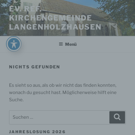
Zum
EV. REF.
Inhalt
KIRCHENGEMEINDE
springen
LANGENHOLZHAUSEN
Menü
NICHTS GEFUNDEN
Es sieht so aus, als ob wir nicht das finden konnten,
wonach du gesucht hast. Möglicherweise hilft eine
Suche.
Suche
Suche
nach:
JAHRESLOSUNG 2026