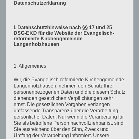
Datenschutzerklärung
I. Datenschutzhinweise nach §§ 17 und 25
DSG-EKD für die Website der Evangelisch-
Verlag am Birnbach
– Motiv von Stefanie Bahlinger,
reformierte Kirchengemeinde
Mössingen
Langenholzhausen
1. Allgemeines
KALENDER
Wir, die Evangelisch-reformierte Kirchengemeinde
Veranstaltungen im Januar 2026
Langenholzhausen, nehmen den Schutz Ihrer
personenbezogenen Daten und die diesem Schutz
Mo
Montag
Di
Dienstag
Mi
Mittwoch
Do
Donnerstag
Fr
Freitag
Sa
Samstag
So
Sonn
dienenden gesetzlichen Verpflichtungen sehr
29
29.
30
30.
31
31.
1
1.
2
2.
3
3.
4
4.
ernst. Die gesetzlichen Vorgaben verlangen
●●
●
●●●
●
●●
●●
●●
Dezember
Dezember
Dezember
Januar
Januar
Januar
Januar
umfassende Transparenz über die Verarbeitung
(2
(1
(5
(1
(2
(2
(2
5
5.
6
6.
7
7.
8
8.
9
9.
10
10.
11
11.
2025
2025
2025
2026
2026
2026
2026
persönlicher Daten. Nur wenn die Verarbeitung für
●●
●
●●●
●
●●
●●
●●
Veranstaltungen)
Veranstaltung)
Veranstaltungen)
Veranstaltung)
Veranstaltungen)
Veranstaltungen
Veransta
Januar
Januar
Januar
Januar
Januar
Januar
Januar
Sie als betroffene Person nachvollziehbar ist, sind
(2
(1
(5
(1
(2
(2
(2
13
13.
14
14.
15
15.
16
16.
17
17.
18
18.
12
12.
2026
2026
2026
2026
2026
2026
2026
Sie ausreichend über den Sinn, Zweck und
●
●●●
●
●
●●
●●
●●
Veranstaltungen)
Veranstaltung)
Veranstaltungen)
Veranstaltung)
Veranstaltungen)
Veranstaltungen
Veransta
Januar
Januar
Januar
Januar
Januar
Januar
Januar
Umfang der Verarbeitung informiert. Unsere