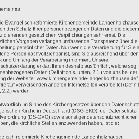
lgemeines
KALENDER
die Evangelisch-reformierte Kirchengemeinde Langenholzhause
n den Schutz Ihrer personenbezogenen Daten und die diesem
V
z dienenden gesetzlichen Verpflichtungen sehr ernst. Die
Mo
Montag
Di
Di
zlichen Vorgaben verlangen umfassende Transparenz über die
beitung persönlicher Daten. Nur wenn die Verarbeitung für Sie a
27
27.
28
28
ffene Person nachvollziehbar ist, sind Sie ausreichend über den
Juli
Jul
3
3.
4
4.
 und Umfang der Verarbeitung informiert. Unsere
2026
2
August
Au
10
10.
11
11.
schutzerklärung erklärt Ihnen deshalb ausführlich, welche sog.
2026
20
August
Au
17
17.
18
18
nenbezogenen Daten (Definition s. unten, 2.1.) von uns bei der
2026
20
August
Au
24
24.
25
25
ng der Website "www.kirchengemeinde-langenholzhausen.de"
2026
20
August
Au
31
31.
1
1.
 hierauf verweisenden anderen Internetseiten verarbeitet (Definit
, 2.2.) werden.
2026
2
August
Se
2026
20
TAGESLOSUN
twortlich
im Sinne des Kirchengesetzes über den Datenschutz
elischen Kirche in Deutschland (DSG-EKD), der Datenschutz-
verordnung (DS-GVO) sowie sonstiger datenschutzrechtlicher
ben, die kirchliche Stellen anzuwenden haben, ist die:
elisch-reformierte Kirchengemeinde Langenholzhausen