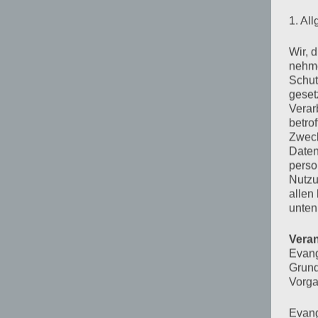
1. Al
Wir, 
nehme
Schut
geset
Verar
betro
Zweck
Daten
perso
Nutzu
allen
unten
Veran
Evang
Grund
Vorga
Evang