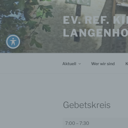
Zum
Inhalt
EV. REF. 
springen
LANGENH
Aktuell
Wer wir sind
K
Gebetskreis
Gebetskreis
7:00
–
7:30