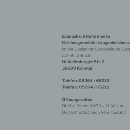
Die A
den D
wahrg
Berei
BfD E
Evangelisch Reformierte
Verar
Kirchengemeinde Langenholzhaus
der L
(in der Lippischen Landeskirche, Leop
wende
32756 Detmold)
Der B
Habichtsberger Str. 2
Deuts
32689 Kalletal
Außen
Fried
Telefon: 05264 / 65210
4413
Telefax: 05264 / 65212
Telef
Fax: 
E-Mai
Öffnungszeiten
Intern
Di, Mi u. Fr von 09:30 – 11:30 Uhr
Do nachmittag nach Vereinbarung
Bitte
Inter
betri