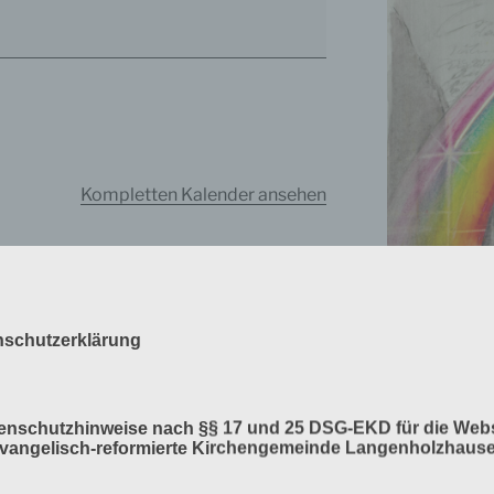
Kompletten Kalender ansehen
Posaunenchor
nschutzerklärung
5. Dezember 2022
tenschutzhinweise nach §§ 17 und 25 DSG-EKD für die Webs
Verlag am Bir
Evangelisch-reformierte Kirchengemeinde Langenholzhaus
Bahlinger, Mös