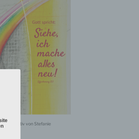
ite
nbach
– Motiv von Stefanie
en
singen