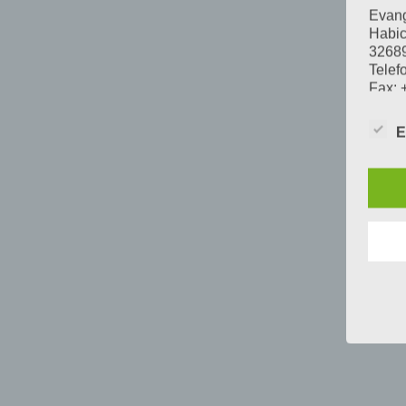
Evang
Habic
32689
Telef
Fax: 
E-Mai
Vorsi
E
Im Fo
Örtli
Aufs
Mit I
Lande
Daten
Swetl
Örtli
Leopo
3275
Telef