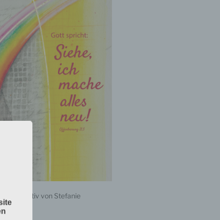
nbach
– Motiv von Stefanie
ite
singen
en