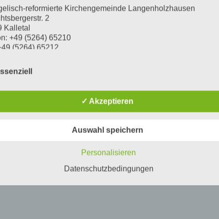
elisch-reformierte Kirchengemeinde Langenholzhausen
htsbergerstr. 2
 Kalletal
on: +49 (5264) 65210
+49 (5264) 65212
l:
info@kirchengemeinde-langenholzhausen.de
tzender des Kirchenvorstandes: Dietmar Lücking
ssenziell
lgenden „Verantwortlicher“ oder „wir“ genannt.
✓ Akzeptieren
ch Beauftragte für den Datenschutz und unabhängige
ichtsbehörde
Auswahl speichern
hren Fragen zum Thema Datenschutz bei der Lippischen
skirche können Sie sich an die örtlich Beauftragte für den
Personalisieren
schutz der Ev.-ref. Kirchengemeinde Langenholzhausen wend
Datenschutzbedingungen
ana Ottolin
ch Beauftragte für den Datenschutz
ldstr. 27
6 Detmold
on: 05231 – 976 866