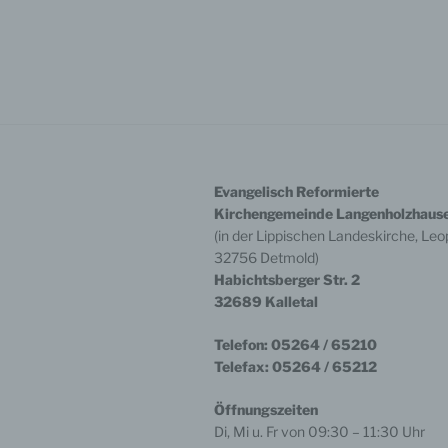
Fax: 
E-Mai
Die A
den D
wahrg
Berei
BfD E
Verar
der L
Evangelisch Reformierte
wende
Kirchengemeinde Langenholzhaus
Der B
(in der Lippischen Landeskirche, Leop
Deuts
32756 Detmold)
Außen
Habichtsberger Str. 2
Fried
32689 Kalletal
4413
Telef
Fax: 
Telefon: 05264 / 65210
E-Mai
Telefax: 05264 / 65212
Intern
Öffnungszeiten
Bitte
Di, Mi u. Fr von 09:30 – 11:30 Uhr