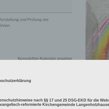
orstellung und Prüfung der
innen
Kompletten Kalender ansehen
nschutzerklärung
Verlag am Bir
tenschutzhinweise nach §§ 17 und 25 DSG-EKD für die Webs
Bahlinger, Mös
Evangelisch-reformierte Kirchengemeinde Langenholzhaus