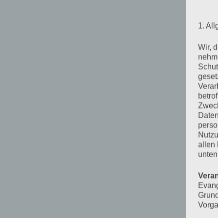
1. Al
Wir, 
nehme
Schut
geset
Verar
betro
Zweck
Daten
perso
Nutzu
allen
unten
Veran
Evang
Grund
Vorga