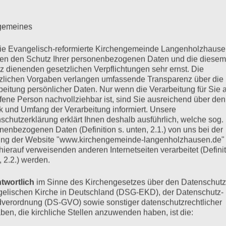
lgemeines
KALENDER
V
die Evangelisch-reformierte Kirchengemeinde Langenholzhause
n den Schutz Ihrer personenbezogenen Daten und die diesem
Mo
Montag
Di
Di
z dienenden gesetzlichen Verpflichtungen sehr ernst. Die
zlichen Vorgaben verlangen umfassende Transparenz über die
29
29.
30
30
●●
●
beitung persönlicher Daten. Nur wenn die Verarbeitung für Sie a
Dezembe
De
ffene Person nachvollziehbar ist, sind Sie ausreichend über den
(2
(1
5
5.
6
6.
2025
2
●●
●
 und Umfang der Verarbeitung informiert. Unsere
Veranstalt
Ver
Januar
Jan
schutzerklärung erklärt Ihnen deshalb ausführlich, welche sog.
(2
(1
13
13
12
12.
2026
20
nenbezogenen Daten (Definition s. unten, 2.1.) von uns bei der
●
●●
Veranstalt
Ver
Ja
Januar
ng der Website "www.kirchengemeinde-langenholzhausen.de"
(1
(2
19
19.
20
20
20
2026
 hierauf verweisenden anderen Internetseiten verarbeitet (Definit
●●
●
Ver
Veranstalt
Januar
Ja
, 2.2.) werden.
(2
(1
26
26.
27
27
2026
2
●●
●
Veranstalt
Ver
Januar
Ja
twortlich
im Sinne des Kirchengesetzes über den Datenschutz
(2
(1
2026
2
elischen Kirche in Deutschland (DSG-EKD), der Datenschutz-
Veranstalt
Ver
verordnung (DS-GVO) sowie sonstiger datenschutzrechtlicher
TAGESLOSUN
ben, die kirchliche Stellen anzuwenden haben, ist die: