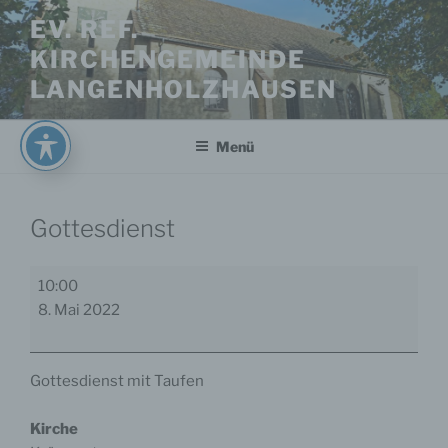
Zum
EV. REF.
Inhalt
KIRCHENGEMEINDE
springen
LANGENHOLZHAUSEN
Menü
Gottesdienst
Gottesdienst
10:00
8. Mai 2022
Gottesdienst mit Taufen
Kirche