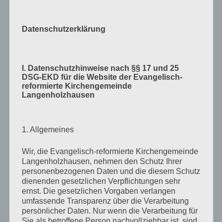
Datenschutzerklärung
I. Datenschutzhinweise nach §§ 17 und 25
DSG-EKD für die Website der Evangelisch-
reformierte Kirchengemeinde
Langenholzhausen
Verlag am Birnbach
– Motiv von Stefanie Bahlinger,
1. Allgemeines
Mössingen
Wir, die Evangelisch-reformierte Kirchengemeinde
Langenholzhausen, nehmen den Schutz Ihrer
personenbezogenen Daten und die diesem Schutz
dienenden gesetzlichen Verpflichtungen sehr
KALENDER
ernst. Die gesetzlichen Vorgaben verlangen
umfassende Transparenz über die Verarbeitung
Veranstaltungen im Januar 2026
persönlicher Daten. Nur wenn die Verarbeitung für
Mo
Montag
Di
Dienstag
Mi
Mittwoch
Do
Donnerstag
Fr
Freitag
Sa
Samstag
So
Sonn
Sie als betroffene Person nachvollziehbar ist, sind