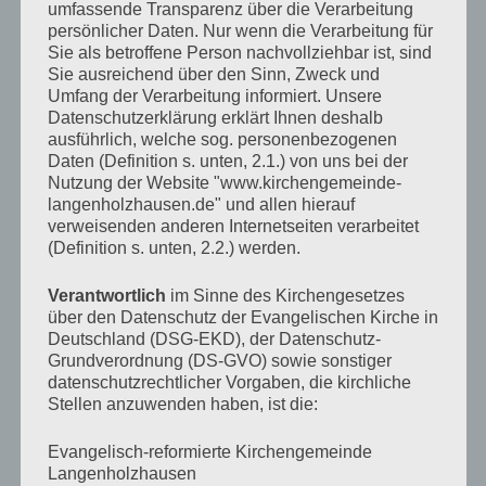
umfassende Transparenz über die Verarbeitung
persönlicher Daten. Nur wenn die Verarbeitung für
Sie als betroffene Person nachvollziehbar ist, sind
KALENDER
Sie ausreichend über den Sinn, Zweck und
Umfang der Verarbeitung informiert. Unsere
Veranstaltungen im Januar 2026
Datenschutzerklärung erklärt Ihnen deshalb
ausführlich, welche sog. personenbezogenen
Mo
Montag
Di
Dienstag
Mi
Mittwoch
Do
Donnerstag
Fr
Freitag
Sa
Samstag
So
Sonn
Daten (Definition s. unten, 2.1.) von uns bei der
29
29.
30
30.
31
31.
1
1.
2
2.
3
3.
4
4.
Nutzung der Website "www.kirchengemeinde-
●●
●
●●●
●
●●
●●
●●
Dezember
Dezember
Dezember
Januar
Januar
Januar
Januar
langenholzhausen.de" und allen hierauf
(2
(1
(5
(1
(2
(2
(2
5
5.
6
6.
7
7.
8
8.
9
9.
10
10.
11
11.
verweisenden anderen Internetseiten verarbeitet
2025
2025
2025
2026
2026
2026
2026
●●
●
●●●
●
●●
●●
●●
Veranstaltungen)
Veranstaltung)
Veranstaltungen)
Veranstaltung)
Veranstaltungen)
Veranstaltungen
Veransta
(Definition s. unten, 2.2.) werden.
Januar
Januar
Januar
Januar
Januar
Januar
Januar
(2
(1
(5
(1
(2
(2
(2
13
13.
14
14.
15
15.
16
16.
17
17.
18
18.
12
12.
2026
2026
2026
2026
2026
2026
2026
●
●●●
●
●
●●
●●
●●
Veranstaltungen)
Veranstaltung)
Veranstaltungen)
Veranstaltung)
Veranstaltungen)
Veranstaltungen
Veransta
Januar
Januar
Januar
Januar
Januar
Januar
Januar
Verantwortlich
im Sinne des Kirchengesetzes
(1
(5
(1
(1
(2
(2
(2
19
19.
20
20.
21
21.
22
22.
23
23.
24
24.
25
25.
2026
2026
2026
2026
2026
2026
über den Datenschutz der Evangelischen Kirche in
2026
●●
●
●●●
●
●
●●
●●
Veranstaltung)
Veranstaltungen)
Veranstaltung)
Veranstaltung)
Veranstaltungen
Veransta
Veranstaltungen)
Januar
Januar
Januar
Januar
Januar
Januar
Januar
Deutschland (DSG-EKD), der Datenschutz-
(2
(1
(5
(1
(1
(2
(2
26
26.
27
27.
28
28.
29
29.
30
30.
31
31.
1
1.
Grundverordnung (DS-GVO) sowie sonstiger
2026
2026
2026
2026
2026
2026
2026
●●
●
●●●
●
●
●●
●●
Veranstaltungen)
Veranstaltung)
Veranstaltungen)
Veranstaltung)
Veranstaltung)
Veranstaltungen
Veransta
datenschutzrechtlicher Vorgaben, die kirchliche
Januar
Januar
Januar
Januar
Januar
Januar
Februar
(2
(1
(5
(1
(1
(2
(2
Stellen anzuwenden haben, ist die:
2026
2026
2026
2026
2026
2026
2026
Veranstaltungen)
Veranstaltung)
Veranstaltungen)
Veranstaltung)
Veranstaltung)
Veranstaltungen
Veransta
TAGESLOSUNG
Evangelisch-reformierte Kirchengemeinde
Langenholzhausen