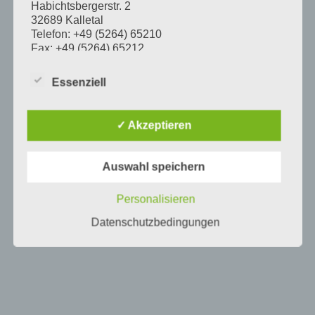
Habichtsbergerstr. 2
32689 Kalletal
Telefon: +49 (5264) 65210
Fax: +49 (5264) 65212
E-Mail:
info@kirchengemeinde-
langenholzhausen.de
Essenziell
Vorsitzender des Kirchenvorstandes: Dietmar
Lücking
✓ Akzeptieren
Im Folgenden „Verantwortlicher“ oder „wir“
genannt.
Auswahl speichern
Örtlich Beauftragte für den Datenschutz und
unabhängige Aufsichtsbehörde
Personalisieren
Datenschutzbedingungen
Mit Ihren Fragen zum Thema Datenschutz bei der
Lippischen Landeskirche können Sie sich an die
örtlich Beauftragte für den Datenschutz der Ev.-ref.
Kirchengemeinde Langenholzhausen wenden:
Swetlana Ottolin
Örtlich Beauftragte für den Datenschutz
Leopoldstr. 27