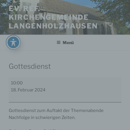
Zum
EV. REF.
Inhalt
KIRCHENGEMEINDE
springen
LANGENHOLZHAUSEN
Menü
Gottesdienst
Gottesdienst
10:00
18. Februar 2024
Gottesdienst zum Auftakt der Themenabende
Nachfolge in schwierigen Zeiten.