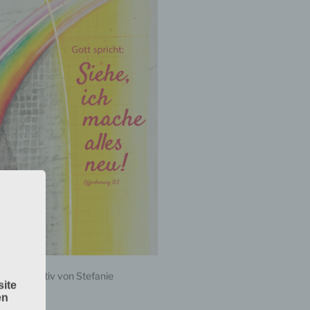
nbach
– Motiv von Stefanie
ite
singen
en