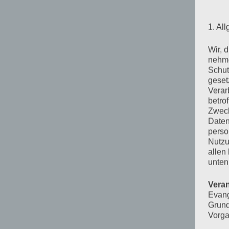
1. Al
Wir, 
nehme
Schut
geset
Verar
betro
Zweck
Daten
perso
Nutzu
allen
unten
Veran
Evang
Grund
Vorga