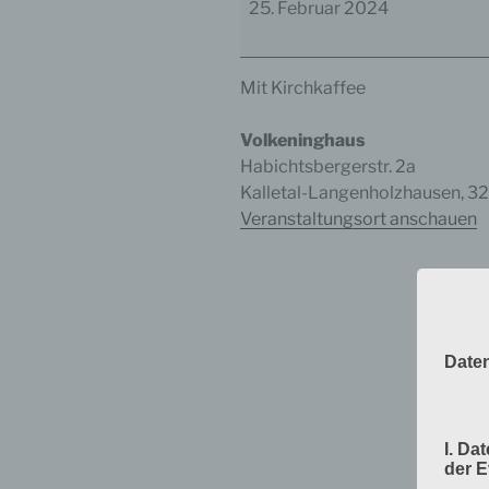
25. Februar 2024
Mit Kirchkaffee
Volkeninghaus
Habichtsbergerstr. 2a
Kalletal-Langenholzhausen
,
3
Veranstaltungsort anschauen
Date
I. Da
der 