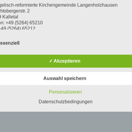
elisch-reformierte Kirchengemeinde Langenholzhausen
htsbergerstr. 2
 Kalletal
on: +49 (5264) 65210
+49 (5264) 65212
l:
info@kirchengemeinde-langenholzhausen.de
tzender des Kirchenvorstandes: Dietmar Lücking
ssenziell
lgenden „Verantwortlicher“ oder „wir“ genannt.
✓ Akzeptieren
ch Beauftragte für den Datenschutz und unabhängige
ichtsbehörde
Auswahl speichern
hren Fragen zum Thema Datenschutz bei der Lippischen
skirche können Sie sich an die örtlich Beauftragte für den
Personalisieren
schutz der Ev.-ref. Kirchengemeinde Langenholzhausen wend
Datenschutzbedingungen
ana Ottolin
ch Beauftragte für den Datenschutz
ldstr. 27
6 Detmold
on: 05231 – 976 866