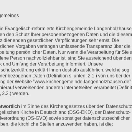
lgemeines
KALENDER
V
die Evangelisch-reformierte Kirchengemeinde Langenholzhause
n den Schutz Ihrer personenbezogenen Daten und die diesem
Mo
Montag
Di
Di
z dienenden gesetzlichen Verpflichtungen sehr ernst. Die
zlichen Vorgaben verlangen umfassende Transparenz über die
29
29.
30
30
●●
●
beitung persönlicher Daten. Nur wenn die Verarbeitung für Sie a
Dezembe
De
ffene Person nachvollziehbar ist, sind Sie ausreichend über den
(2
(1
5
5.
6
6.
2025
2
●●
●
 und Umfang der Verarbeitung informiert. Unsere
Veranstalt
Ver
Januar
Jan
schutzerklärung erklärt Ihnen deshalb ausführlich, welche sog.
(2
(1
13
13
12
12.
2026
20
nenbezogenen Daten (Definition s. unten, 2.1.) von uns bei der
●
●●
Veranstalt
Ver
Ja
Januar
ng der Website "www.kirchengemeinde-langenholzhausen.de"
(1
(2
19
19.
20
20
20
2026
 hierauf verweisenden anderen Internetseiten verarbeitet (Definit
●●
●
Ver
Veranstalt
Januar
Ja
, 2.2.) werden.
(2
(1
26
26.
27
27
2026
2
●●
●
Veranstalt
Ver
Januar
Ja
twortlich
im Sinne des Kirchengesetzes über den Datenschutz
(2
(1
2026
2
elischen Kirche in Deutschland (DSG-EKD), der Datenschutz-
Veranstalt
Ver
verordnung (DS-GVO) sowie sonstiger datenschutzrechtlicher
TAGESLOSUN
ben, die kirchliche Stellen anzuwenden haben, ist die: