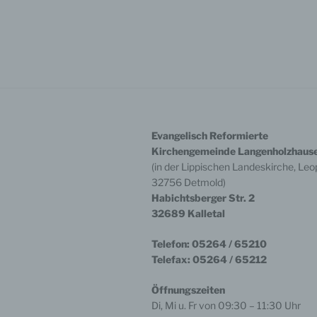
Fax: 
E-Mai
Die A
den D
wahrg
Berei
BfD E
Verar
der L
Evangelisch Reformierte
wende
Kirchengemeinde Langenholzhaus
Der B
(in der Lippischen Landeskirche, Leop
Deuts
32756 Detmold)
Außen
Habichtsberger Str. 2
Fried
32689 Kalletal
4413
Telef
Fax: 
Telefon: 05264 / 65210
E-Mai
Telefax: 05264 / 65212
Intern
Öffnungszeiten
Bitte
Di, Mi u. Fr von 09:30 – 11:30 Uhr