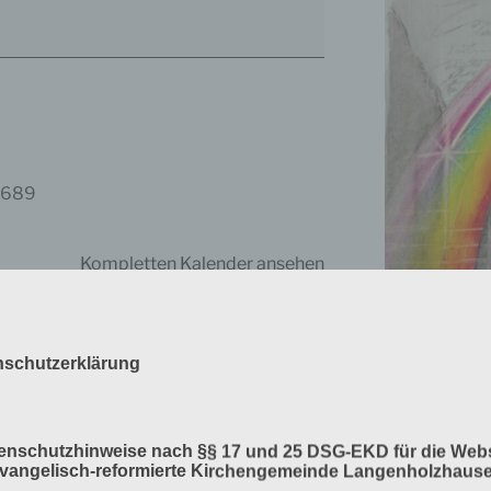
2689
Kompletten Kalender ansehen
nschutzerklärung
Verlag am Bir
tenschutzhinweise nach §§ 17 und 25 DSG-EKD für die Webs
Bahlinger, Mös
Evangelisch-reformierte Kirchengemeinde Langenholzhaus