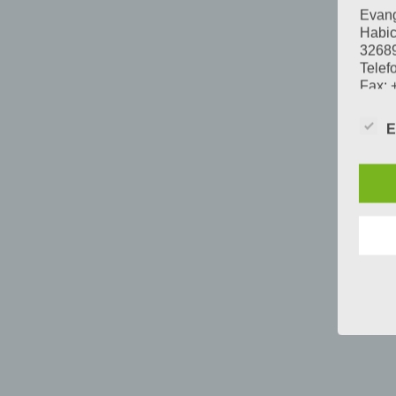
Evang
Habic
32689
Telef
Fax: 
E-Mai
Vorsi
E
Im Fo
Örtli
Aufs
Mit I
Lande
Daten
Swetl
Örtli
Leopo
3275
Telef