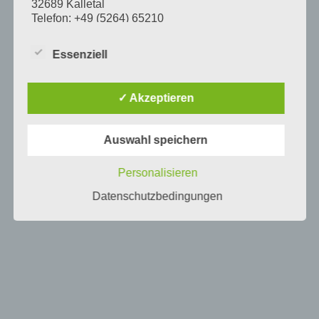
32689 Kalletal
Telefon: +49 (5264) 65210
Fax: +49 (5264) 65212
E-Mail:
info@kirchengemeinde-
Essenziell
langenholzhausen.de
Vorsitzender des Kirchenvorstandes: Dietmar
Lücking
✓ Akzeptieren
Im Folgenden „Verantwortlicher“ oder „wir“
genannt.
Auswahl speichern
Örtlich Beauftragte für den Datenschutz und
Personalisieren
unabhängige Aufsichtsbehörde
Datenschutzbedingungen
Mit Ihren Fragen zum Thema Datenschutz bei der
Lippischen Landeskirche können Sie sich an die
örtlich Beauftragte für den Datenschutz der Ev.-ref.
Kirchengemeinde Langenholzhausen wenden:
Swetlana Ottolin
Örtlich Beauftragte für den Datenschutz
Leopoldstr. 27
32756 Detmold