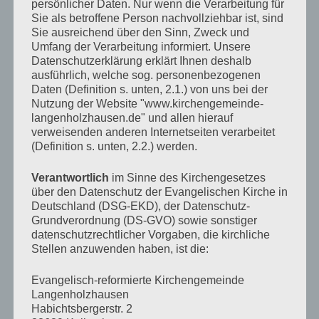
KALENDER
persönlicher Daten. Nur wenn die Verarbeitung für
Sie als betroffene Person nachvollziehbar ist, sind
Veranstaltungen im Januar 2026
Sie ausreichend über den Sinn, Zweck und
Umfang der Verarbeitung informiert. Unsere
Mo
Montag
Di
Dienstag
Mi
Mittwoch
Do
Donnerstag
Fr
Freitag
Sa
Samstag
So
Sonn
Datenschutzerklärung erklärt Ihnen deshalb
29
29.
30
30.
31
31.
1
1.
2
2.
3
3.
4
4.
ausführlich, welche sog. personenbezogenen
●●
●
●●●
●
●●
●●
●●
Dezember
Dezember
Dezember
Januar
Januar
Januar
Januar
Daten (Definition s. unten, 2.1.) von uns bei der
(2
(1
(5
(1
(2
(2
(2
5
5.
6
6.
7
7.
8
8.
9
9.
10
10.
11
11.
Nutzung der Website "www.kirchengemeinde-
2025
2025
2025
2026
2026
2026
2026
●●
●
●●●
●
●●
●●
●●
Veranstaltungen)
Veranstaltung)
Veranstaltungen)
Veranstaltung)
Veranstaltungen)
Veranstaltungen
Veransta
Januar
Januar
Januar
Januar
Januar
Januar
Januar
langenholzhausen.de" und allen hierauf
(2
(1
(5
(1
(2
(2
(2
13
13.
14
14.
15
15.
16
16.
17
17.
18
18.
12
12.
verweisenden anderen Internetseiten verarbeitet
2026
2026
2026
2026
2026
2026
2026
●
●●●
●
●
●●
●●
●●
Veranstaltungen)
Veranstaltung)
Veranstaltungen)
Veranstaltung)
Veranstaltungen)
Veranstaltungen
Veransta
(Definition s. unten, 2.2.) werden.
Januar
Januar
Januar
Januar
Januar
Januar
Januar
(1
(5
(1
(1
(2
(2
(2
19
19.
20
20.
21
21.
22
22.
23
23.
24
24.
25
25.
2026
2026
2026
2026
2026
2026
2026
●●
●
●●●
●
●
●●
●●
Veranstaltung)
Veranstaltungen)
Veranstaltung)
Veranstaltung)
Veranstaltungen
Veransta
Veranstaltungen)
Januar
Januar
Januar
Januar
Januar
Januar
Januar
Verantwortlich
im Sinne des Kirchengesetzes
(2
(1
(5
(1
(1
(2
(2
26
26.
27
27.
28
28.
29
29.
30
30.
31
31.
1
1.
über den Datenschutz der Evangelischen Kirche in
2026
2026
2026
2026
2026
2026
2026
●●
●
●●●
●
●
●●
●●
Veranstaltungen)
Veranstaltung)
Veranstaltungen)
Veranstaltung)
Veranstaltung)
Veranstaltungen
Veransta
Januar
Januar
Januar
Januar
Januar
Januar
Februar
Deutschland (DSG-EKD), der Datenschutz-
(2
(1
(5
(1
(1
(2
(2
Grundverordnung (DS-GVO) sowie sonstiger
2026
2026
2026
2026
2026
2026
2026
Veranstaltungen)
Veranstaltung)
Veranstaltungen)
Veranstaltung)
Veranstaltung)
Veranstaltungen
Veransta
datenschutzrechtlicher Vorgaben, die kirchliche
Stellen anzuwenden haben, ist die:
TAGESLOSUNG
Evangelisch-reformierte Kirchengemeinde
Langenholzhausen
Habichtsbergerstr. 2