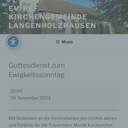
Zum
EV. REF.
Inhalt
KIRCHENGEMEINDE
springen
LANGENHOLZHAUSEN
Menü
Gottesdienst zum
Ewigkeitssonntag
Gottesdienst
10:00
zum
19. November 2023
Ewigkeitssonntag
Mit Gedenken an die Verstorbenen des letzten Jahres
und Fürbitte für die Trauernden. Musik: Kirchenchor.