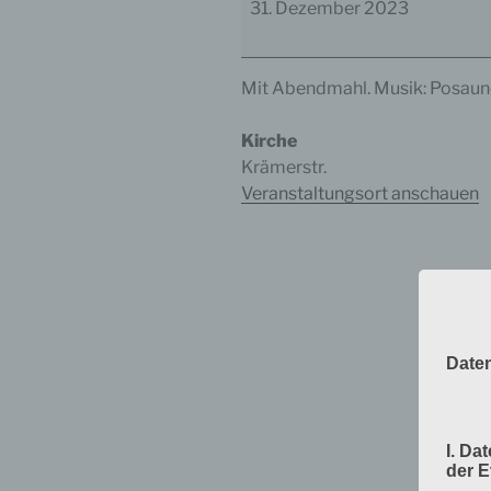
31. Dezember 2023
Jahresabschluss
Mit Abendmahl. Musik: Posau
Kirche
Krämerstr.
Veranstaltungsort anschauen
Date
I. Da
der 