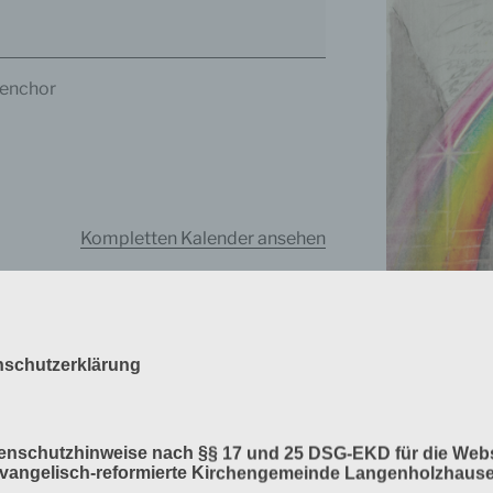
nenchor
Kompletten Kalender ansehen
nschutzerklärung
Verlag am Bir
tenschutzhinweise nach §§ 17 und 25 DSG-EKD für die Webs
Bahlinger, Mös
Evangelisch-reformierte Kirchengemeinde Langenholzhaus