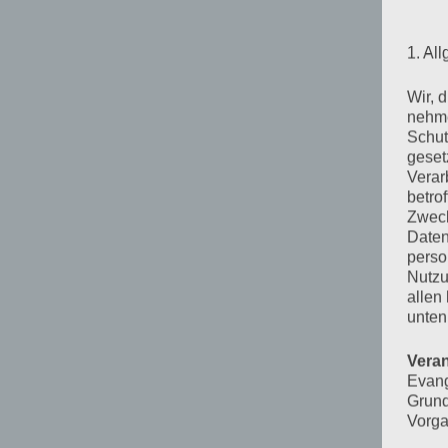
1. Al
Wir, 
nehme
Schut
geset
Verar
betro
Zweck
Daten
perso
Nutzu
allen
unten
Veran
Evang
Grund
Vorga