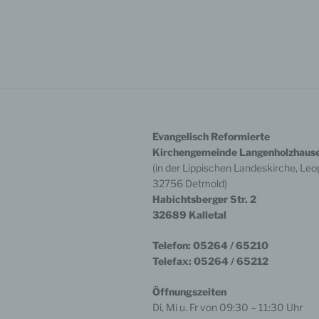
Fax: 
E-Mai
Die A
den D
wahrg
Berei
BfD E
Verar
der L
Evangelisch Reformierte
wende
Kirchengemeinde Langenholzhaus
Der B
(in der Lippischen Landeskirche, Leop
Deuts
32756 Detmold)
Außen
Habichtsberger Str. 2
Fried
32689 Kalletal
4413
Telef
Fax: 
Telefon: 05264 / 65210
E-Mai
Telefax: 05264 / 65212
Intern
Öffnungszeiten
Bitte
Di, Mi u. Fr von 09:30 – 11:30 Uhr