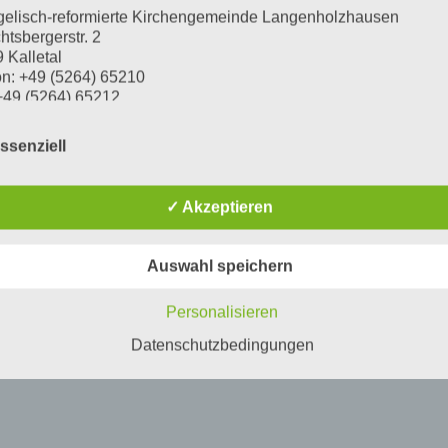
elisch-reformierte Kirchengemeinde Langenholzhausen
htsbergerstr. 2
 Kalletal
on: +49 (5264) 65210
+49 (5264) 65212
l:
info@kirchengemeinde-langenholzhausen.de
tzender des Kirchenvorstandes: Dietmar Lücking
ssenziell
lgenden „Verantwortlicher“ oder „wir“ genannt.
✓ Akzeptieren
ch Beauftragte für den Datenschutz und unabhängige
ichtsbehörde
Auswahl speichern
hren Fragen zum Thema Datenschutz bei der Lippischen
skirche können Sie sich an die örtlich Beauftragte für den
Personalisieren
schutz der Ev.-ref. Kirchengemeinde Langenholzhausen wend
Datenschutzbedingungen
ana Ottolin
ch Beauftragte für den Datenschutz
ldstr. 27
6 Detmold
on: 05231 – 976 866