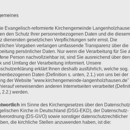
lgemeines
KALENDER
V
die Evangelisch-reformierte Kirchengemeinde Langenholzhause
n den Schutz Ihrer personenbezogenen Daten und die diesem
Mo
Montag
Di
Di
z dienenden gesetzlichen Verpflichtungen sehr ernst. Die
zlichen Vorgaben verlangen umfassende Transparenz über die
29
29.
30
30
●●
●
beitung persönlicher Daten. Nur wenn die Verarbeitung für Sie a
Dezembe
De
ffene Person nachvollziehbar ist, sind Sie ausreichend über den
(2
(1
5
5.
6
6.
2025
2
●●
●
 und Umfang der Verarbeitung informiert. Unsere
Veranstalt
Ver
Januar
Jan
schutzerklärung erklärt Ihnen deshalb ausführlich, welche sog.
(2
(1
13
13
12
12.
2026
20
nenbezogenen Daten (Definition s. unten, 2.1.) von uns bei der
●
●●
Veranstalt
Ver
Ja
Januar
ng der Website "www.kirchengemeinde-langenholzhausen.de"
(1
(2
19
19.
20
20
20
2026
 hierauf verweisenden anderen Internetseiten verarbeitet (Definit
●●
●
Ver
Veranstalt
Januar
Ja
, 2.2.) werden.
(2
(1
26
26.
27
27
2026
2
●●
●
Veranstalt
Ver
Januar
Ja
twortlich
im Sinne des Kirchengesetzes über den Datenschutz
(2
(1
2026
2
elischen Kirche in Deutschland (DSG-EKD), der Datenschutz-
Veranstalt
Ver
verordnung (DS-GVO) sowie sonstiger datenschutzrechtlicher
TAGESLOSUN
ben, die kirchliche Stellen anzuwenden haben, ist die: