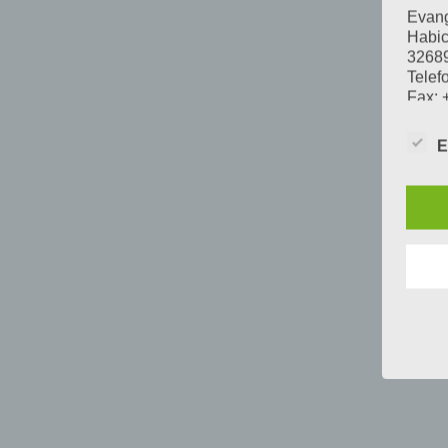
Evang
Habic
32689
Telef
Fax: 
E-Mai
Vorsi
E
Im Fo
Örtli
Aufs
Mit I
Lande
Daten
Swetl
Örtli
Leopo
3275
Telef