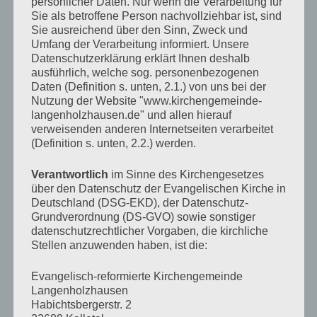
persönlicher Daten. Nur wenn die Verarbeitung für
Sie als betroffene Person nachvollziehbar ist, sind
Sie ausreichend über den Sinn, Zweck und
KALENDER
Umfang der Verarbeitung informiert. Unsere
Datenschutzerklärung erklärt Ihnen deshalb
Veranstaltungen im August 2026
ausführlich, welche sog. personenbezogenen
Daten (Definition s. unten, 2.1.) von uns bei der
Mo
Montag
Di
Dienstag
Mi
Mittwoch
Do
Donnerstag
Fr
Freitag
Sa
Samstag
So
Sonn
Nutzung der Website "www.kirchengemeinde-
27
27.
28
28.
29
29.
30
30.
31
31.
1
1.
2
2.
langenholzhausen.de" und allen hierauf
verweisenden anderen Internetseiten verarbeitet
Juli
Juli
Juli
Juli
Juli
August
August
3
3.
4
4.
5
5.
6
6.
7
7.
9
9.
8
8.
(Definition s. unten, 2.2.) werden.
2026
2026
2026
2026
2026
2026
2026
August
August
August
August
August
August
August
10
10.
11
11.
12
12.
13
13.
14
14.
15
15.
16
16.
2026
2026
2026
2026
2026
2026
2026
August
August
August
August
August
August
August
17
17.
18
18.
19
19.
20
20.
21
21.
22
22.
23
23.
Verantwortlich
im Sinne des Kirchengesetzes
2026
2026
2026
2026
2026
2026
2026
August
August
August
August
August
August
Augus
24
24.
25
25.
26
26.
27
27.
28
28.
29
29.
30
30.
über den Datenschutz der Evangelischen Kirche in
2026
2026
2026
2026
2026
2026
2026
August
August
August
August
August
August
Augus
31
31.
1
1.
2
2.
3
3.
4
4.
5
5.
6
6.
Deutschland (DSG-EKD), der Datenschutz-
2026
2026
2026
2026
2026
2026
2026
August
September
September
September
September
September
Septem
Grundverordnung (DS-GVO) sowie sonstiger
2026
2026
2026
2026
2026
2026
2026
datenschutzrechtlicher Vorgaben, die kirchliche
TAGESLOSUNG
Stellen anzuwenden haben, ist die:
Evangelisch-reformierte Kirchengemeinde
Langenholzhausen
Habichtsbergerstr. 2