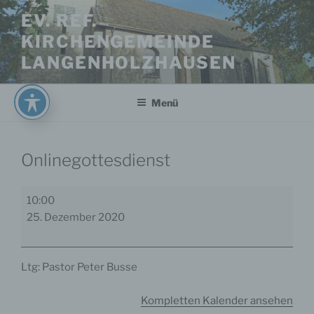
Zum
EV. REF.
Inhalt
KIRCHENGEMEINDE
springen
LANGENHOLZHAUSEN
Menü
Onlinegottesdienst
Onlinegottesdienst
10:00
25. Dezember 2020
Ltg: Pastor Peter Busse
Kompletten Kalender ansehen