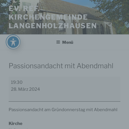
Zum
EV. REF.
Inhalt
KIRCHENGEMEINDE
springen
LANGENHOLZHAUSEN
Menü
Passionsandacht mit Abendmahl
Passionsandacht
19:30
mit
28. März 2024
Abendmahl
Passionsandacht am Gründonnerstag mit Abendmahl
Kirche