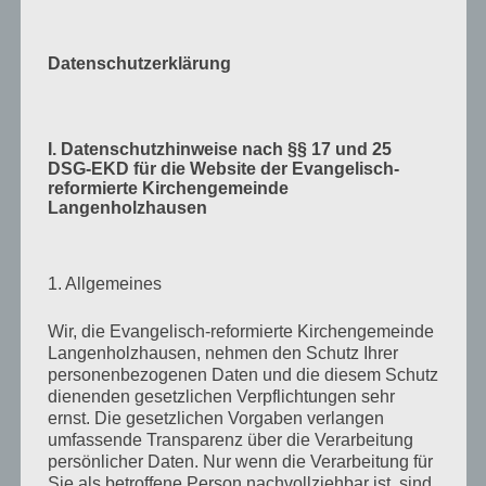
Datenschutzerklärung
I. Datenschutzhinweise nach §§ 17 und 25
DSG-EKD für die Website der Evangelisch-
reformierte Kirchengemeinde
Langenholzhausen
Verlag am Birnbach
– Motiv von Stefanie Bahlinger,
1. Allgemeines
Mössingen
Wir, die Evangelisch-reformierte Kirchengemeinde
Langenholzhausen, nehmen den Schutz Ihrer
personenbezogenen Daten und die diesem Schutz
dienenden gesetzlichen Verpflichtungen sehr
KALENDER
ernst. Die gesetzlichen Vorgaben verlangen
umfassende Transparenz über die Verarbeitung
Veranstaltungen im Januar 2026
persönlicher Daten. Nur wenn die Verarbeitung für
Mo
Montag
Di
Dienstag
Mi
Mittwoch
Do
Donnerstag
Fr
Freitag
Sa
Samstag
So
Sonn
Sie als betroffene Person nachvollziehbar ist, sind