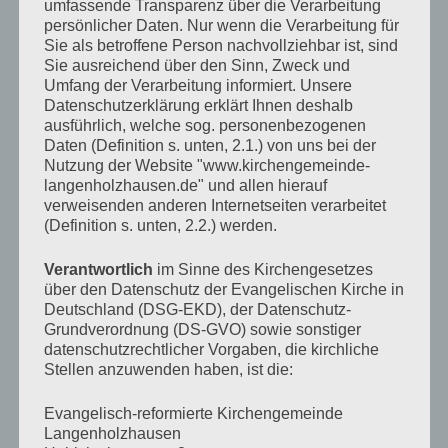
umfassende Transparenz über die Verarbeitung
Verlag am Birnbach
– Motiv von Stefanie Bahlinger,
persönlicher Daten. Nur wenn die Verarbeitung für
Mössingen
Sie als betroffene Person nachvollziehbar ist, sind
Sie ausreichend über den Sinn, Zweck und
Umfang der Verarbeitung informiert. Unsere
Datenschutzerklärung erklärt Ihnen deshalb
KALENDER
ausführlich, welche sog. personenbezogenen
Daten (Definition s. unten, 2.1.) von uns bei der
Veranstaltungen im August 2026
Nutzung der Website "www.kirchengemeinde-
langenholzhausen.de" und allen hierauf
Mo
Montag
Di
Dienstag
Mi
Mittwoch
Do
Donnerstag
Fr
Freitag
Sa
Samstag
So
Sonn
verweisenden anderen Internetseiten verarbeitet
(Definition s. unten, 2.2.) werden.
27
27.
28
28.
29
29.
30
30.
31
31.
1
1.
2
2.
Juli
Juli
Juli
Juli
Juli
August
August
3
3.
4
4.
5
5.
6
6.
7
7.
9
9.
8
8.
Verantwortlich
im Sinne des Kirchengesetzes
2026
2026
2026
2026
2026
2026
2026
August
August
August
August
August
August
August
10
10.
11
11.
12
12.
13
13.
14
14.
15
15.
16
16.
über den Datenschutz der Evangelischen Kirche in
2026
2026
2026
2026
2026
2026
2026
August
August
August
August
August
August
August
17
17.
18
18.
19
19.
20
20.
21
21.
22
22.
23
23.
Deutschland (DSG-EKD), der Datenschutz-
2026
2026
2026
2026
2026
2026
2026
August
August
August
August
August
August
Augus
24
24.
25
25.
26
26.
27
27.
28
28.
29
29.
30
30.
Grundverordnung (DS-GVO) sowie sonstiger
2026
2026
2026
2026
2026
2026
2026
August
August
August
August
August
August
Augus
31
31.
1
1.
2
2.
3
3.
4
4.
5
5.
6
6.
datenschutzrechtlicher Vorgaben, die kirchliche
2026
2026
2026
2026
2026
2026
2026
August
September
September
September
September
September
Septem
Stellen anzuwenden haben, ist die:
2026
2026
2026
2026
2026
2026
2026
TAGESLOSUNG
Evangelisch-reformierte Kirchengemeinde
Langenholzhausen