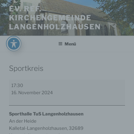
Zum
EV. REF.
Inhalt
KIRCHENGEMEINDE
springen
LANGENHOLZHAUSEN
Menü
Sportkreis
Sportkreis
17:30
16. November 2024
Sporthalle TuS Langenholzhausen
An der Heide
Kalletal-Langenholzhausen
,
32689