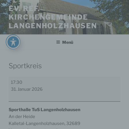
Zum
EV. REF.
Inhalt
KIRCHENGEMEINDE
springen
LANGENHOLZHAUSEN
Menü
Sportkreis
Sportkreis
17:30
31. Januar 2026
Sporthalle TuS Langenholzhausen
An der Heide
Kalletal-Langenholzhausen
,
32689