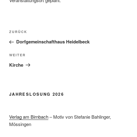
Veranstaltungsort geplant.
Beitragsnavigation
Vorheriger
ZURÜCK
Beitrag
Dorfgemeinschafthaus Heidelbeck
Nächster
WEITER
Beitrag
Kirche
JAHRESLOSUNG 2026
Verlag am Birnbach
– Motiv von Stefanie Bahlinger,
Mössingen