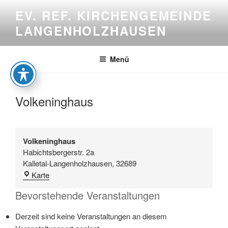
Zum
EV. REF. KIRCHENGEMEINDE
Inhalt
LANGENHOLZHAUSEN
springen
Menü
Volkeninghaus
Volkeninghaus
Habichtsbergerstr. 2a
Kalletal-Langenholzhausen
,
32689
Volkeninghaus
Karte
Bevorstehende Veranstaltungen
Derzeit sind keine Veranstaltungen an diesem