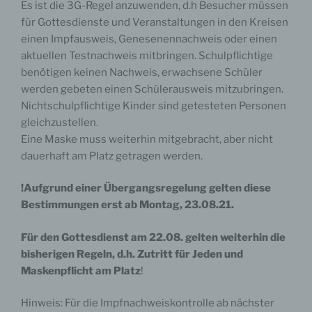
Es ist die 3G-Regel anzuwenden, d.h Besucher müssen
für Gottesdienste und Veranstaltungen in den Kreisen
einen Impfausweis, Genesenennachweis oder einen
4.2. Google Maps
aktuellen Testnachweis mitbringen. Schulpflichtige
benötigen keinen Nachweis, erwachsene Schüler
werden gebeten einen Schülerausweis mitzubringen.
Teile unserer Website nutzen zur Einbindung von
Nichtschulpflichtige Kinder sind getesteten Personen
Kartendaten Funktionen von Google Maps. Diese
gleichzustellen.
Inhalte werden von Google Inc., 1600
Eine Maske muss weiterhin mitgebracht, aber nicht
Amphitheatre Parkway Mountain View, CA 94043,
USA („Google“) bereitgestellt. Beim Aufruf unserer
dauerhaft am Platz getragen werden.
Website lädt Ihr Browser den dazu notwendigen
Code von Google. Zu diesem Zweck muss der von
!Aufgrund einer Übergangsregelung gelten diese
Ihnen verwendete Browser Verbindung zu den
Bestimmungen erst ab Montag, 23.08.21.
Servern von Google aufnehmen. Hierdurch erlangt
Google Kenntnis darüber, dass über Ihre IP-
Für den Gottesdienst am 22.08. gelten weiterhin die
Adresse unsere Website aufgerufen wurde.
Zugleich kann Google Cookies auf Ihrem Endgerät
bisherigen Regeln, d.h. Zutritt für Jeden und
ablegen, sofern Sie nicht die Verwendung von
Maskenpflicht am Platz
!
Cookies in Ihrem Browser untersagt haben, oder
Cookies auslesen. Es können auch Standortdaten
Hinweis: Für die Impfnachweiskontrolle ab nächster
erhoben werden, wenn Sie dies in Ihrem Browser