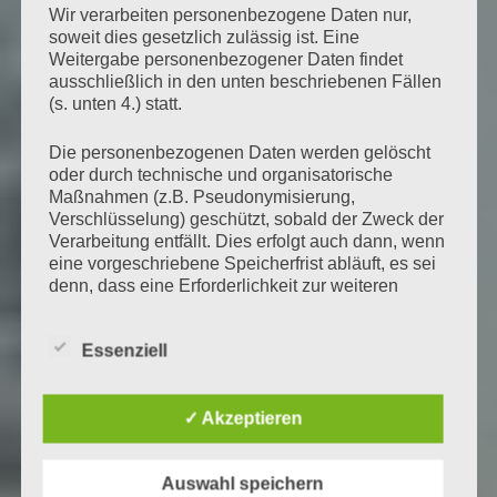
Wir verarbeiten personenbezogene Daten nur,
soweit dies gesetzlich zulässig ist. Eine
Weitergabe personenbezogener Daten findet
ausschließlich in den unten beschriebenen Fällen
(s. unten 4.) statt.
Die personenbezogenen Daten werden gelöscht
oder durch technische und organisatorische
Maßnahmen (z.B. Pseudonymisierung,
Verschlüsselung) geschützt, sobald der Zweck der
Verarbeitung entfällt. Dies erfolgt auch dann, wenn
eine vorgeschriebene Speicherfrist abläuft, es sei
denn, dass eine Erforderlichkeit zur weiteren
Speicherung der personenbezogenen Daten für
einen Vertragsabschluss oder eine
Essenziell
Vertragserfüllung besteht.
Sofern wir nicht gesetzlich zu einer längeren
✓ Akzeptieren
Speicherung oder einer Weitergabe an Dritte
(insbesondere Strafverfolgungsbehörden)
verpflichtet sind, hängt die Entscheidung, welche
Auswahl speichern
personenbezogenen Daten von uns erhoben