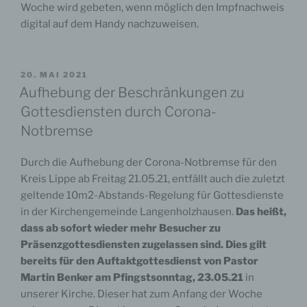
Woche wird gebeten, wenn möglich den Impfnachweis
gestatten.
digital auf dem Handy nachzuweisen.
Die Nutzung von Google Maps erfolgt zu Zwecken
einer ansprechenden, komfortablen Gestaltung
unserer Website und dient dem Zweck die
VERÖFFENTLICHT
20. MAI 2021
Auffindbarkeit von uns auf der Website
AM
Aufhebung der Beschränkungen zu
angegebenen Orten zu erleichtern. Dies stellt ein
kirchliches Interesse im Sinne von § 6 Ziffer 4
Gottesdiensten durch Corona-
DSG-EKD dar. Die Datenübertragung in die USA
Notbremse
erfolgt gemäß dem Durchführungsbeschluss (EU)
2016/1250 der EU-Kommission (EU-US-
Durch die Aufhebung der Corona-Notbremse für den
Datenschutzschild).
Kreis Lippe ab Freitag 21.05.21, entfällt auch die zuletzt
Ihre IP-Adresse wird von uns erhoben, um die
geltende 10m2-Abstands-Regelung für Gottesdienste
Übermittlung an Google zu ermöglichen. Sie sind
in der Kirchengemeinde Langenholzhausen.
Das heißt,
zur Bereitstellung dieser personenbezogenen
dass ab sofort wieder mehr Besucher zu
Daten nicht verpflichtet, eine Nutzung der
Präsenzgottesdiensten zugelassen sind. Dies gilt
betroffenen Teile unserer Website ist ohne die
bereits für den Auftaktgottesdienst von Pastor
Bereitstellung jedoch nicht möglich. Weitere
Informationen enthält die Datenschutzerklärung
Martin Benker am Pfingstsonntag, 23.05.21
in
von Google, diese finden Sie
unserer Kirche. Dieser hat zum Anfang der Woche
unter
https://www.google.com/policies/privacy/
.