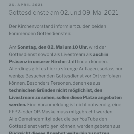
unseren informationstechnischen Systemen
VERÖFFENTLICHT
26. APRIL 2021
gespeichert. Die Verarbeitung dieser
AM
Gottesdienste am 02. und 09. Mai 2021
personenbezogenen Daten ist notwendig für die
Beantwortung Ihrer Anfrage. Zusätzlich werden
Ihre IP-Adresse und Datum und Uhrzeit der
Der Kirchenvorstand informiert zu den beiden
Kontaktaufnahme gespeichert.
kommenden Gottesdiensten:
Die Datenverarbeitung dient der Beantwortung
Am
Sonntag, den 02. Mai um 10 Uhr
, wird der
Ihrer Anfrage und die Sicherheit unserer
Gottesdienst sowohl als Livestream als
auch in
informationstechnischen Systeme zu
Präsenz in unserer Kirche
stattfinden können.
gewährleisten. Diese Verarbeitung ist gemäß § 6
Ziffer 3 und 4 DSG-EKD rechtmäßig, weil die
Allerdings gibt es hierzu strenge Auflagen, sodass nur
Beantwortung Ihrer Anfrage der Erfüllung unserer
wenige Besucher den Gottesdienst vor Ort verfolgen
Aufgaben dient und zugleich ein kirchliches
können. Besonders Personen, denen es aus
Interesse darstellt.
technischen Gründen nicht möglich ist, den
Livestream zu sehen, sollen diese Plätze angeboten
Die personenbezogenen Daten werden solange
werden.
Eine Voranmeldung ist nicht notwendig, eine
gespeichert, wie dies zur Beantwortung Ihrer
Anfrage erforderlich ist. Sollte Ihre Anfrage zu
FFP2- oder OP-Maske muss mitgebracht werden.
einem späteren Vertragsschluss führen, findet eine
Alle Gemeindemitglieder, die per YouTube den
Speicherung statt, solange dies zur Durchführung
Gottesdienst verfolgen können, werden gebeten aus
vorvertraglicher Maßnahmen oder zur Erfüllung
Rücksicht dieses Angebot weiterhin zu nutzen
.