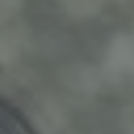
Wenn Sie unsere Website aufrufen und rein
informatorisch, das heißt ohne Verwendung von
Zusatzfunktionen wie Kontaktformular oder Social
Media Plugins nutzen, werden automatisch
personenbezogene Daten von uns erhoben.
Hierbei handelt es sich um folgende Informationen:
Typ und Version des von Ihnen verwendeten
Browsers (sog. User-Agent),
verwendetes Betriebssystem,
Adresse der zuvor besuchten Internetseite
(„Referrer-URL“),
IP-Adresse Ihres Endgerätes und die Uhrzeit des
Abrufs der Website.
Diese Informationen werden von Ihrem Browser
übermittelt, sofern Sie ihn nicht so konfiguriert
haben, dass die Übermittlung der Informationen
unterdrückt wird. Darüber hinaus wird Ihre IP-
Adresse an Drittanbieter übermittelt, deren