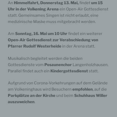
ein berechtigtes kirchliches Interesse im Sinne von
An
Himmelfahrt, Donnerstag 13. Mai,
findet
um 15
§ 6 Ziffer 4 DSG-EKD dar. Wenn Ihr Browser Web
Uhr in der Volkening Arena
ein Open-Air Gottesdienst
Fonts nicht unterstützt, wird eine Standardschrift
statt. Gemeinsames Singen ist nicht erlaubt, eine
von Ihrem Computer genutzt.
medizinische Maske muss mitgebracht werden.
Weitere Informationen zu Google Web Fonts
Am
Sonntag, 16. Mai um 10 Uhr
findet ein weiterer
finden Sie unter
https://developers.google.com/fonts/faq und in der
Open-Air Gottesdienst zur Verabschiedung von
Datenschutzerklärung von Google:
Pfarrer Rudolf Westerheide
in der Arena statt.
https://www.google.com/policies/privacy/.
Musikalisch begleitet werden die beiden
Gottesdienste vom
Posaunenchor
Langenholzhausen.
Parallel findet auch ein
Kindergottesdienst
statt.
4.4. Kontaktaufnahme per E-Mail
Aufgrund von Corona-Vorkehrungen auf dem Gelände
am Volkeninghaus wird Besuchern
empfohlen
, auf die
Parkplätze an der Kirche
und beim
Schuhhaus Willer
Wenn Sie uns eine E-Mail schreiben, werden die
auszuweichen
.
von Ihnen dort angegebenen personenbezogenen
Daten von uns verarbeitet. Diese Informationen
werden von Ihrem E-Mailclient übermittelt und in