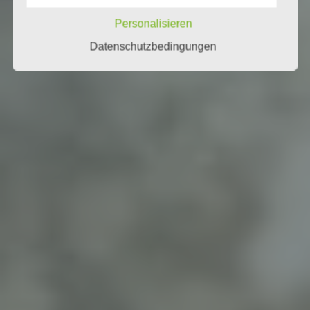
werden, wie lange sie gespeichert werden und in
welchem Umfang Sie sie ggf. offenlegen müssen,
Personalisieren
davon ab, welche Funktionen der Website Sie im
Datenschutzbedingungen
Einzelfall nutzen.
4. Datenverarbeitung im Zusammenhang mit
der Nutzung der Website
Die Nutzung der Website und ihrer Funktionen
erfordert keine regelmäßige die Verarbeitung
bestimmter personenbezogenen Daten.
4.1. Informatorische Nutzung der Website