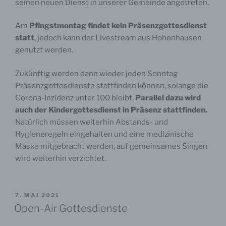
seinen neuen Dienst in unserer Gemeinde angetreten.
Am
Pfingstmontag findet kein Präsenzgottesdienst
statt
, jedoch kann der Livestream aus Hohenhausen
genutzt werden.
4.3. Google Web Fonts
Zukünftig werden dann wieder jeden Sonntag
Präsenzgottesdienste stattfinden können, solange die
Auf dieser Website nutzen wir zur einheitlichen
Darstellung von Schriftarten so genannte Web
Corona-Inzidenz unter 100 bleibt.
Parallel dazu wird
Fonts, die von Google bereitgestellt werden. Beim
auch der Kindergottesdienst in Präsenz stattfinden.
Aufruf unserer Website lädt Ihr Browser die
Natürlich müssen weiterhin Abstands- und
benötigten Web Fonts in den Browsercache, damit
Hygieneregeln eingehalten und eine medizinische
Texte und Schriftarten korrekt angezeigt werden.
Maske mitgebracht werden, auf gemeinsames Singen
Dabei nimmt Ihr Browser Verbindung zu den
Servern von Google auf. Auf diesem Wege erfährt
wird weiterhin verzichtet.
Google, dass über Ihre IP-Adresse unsere Website
aufgerufen wurde.
VERÖFFENTLICHT
7. MAI 2021
Die Nutzung von Google Web Fonts erfolgt im
AM
Open-Air Gottesdienste
Interesse einer einheitlichen und ansprechenden
Darstellung unserer Online-Angebote. Dies stellt